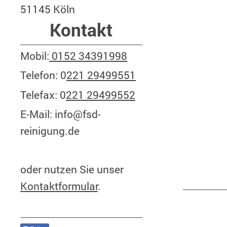
FSD - F
51145 Köln
Rungar
Kontakt
Berger
Mobil:
0152 34391998
51145 
Telefon: 0
221 29499551
Mobil:
Telefax: 0
221 29499552
Telefo
E-Mail: info@fsd-
Telefa
reinigung.de
E-Mail:
oder nutzen Sie unser
Kontaktformular
.